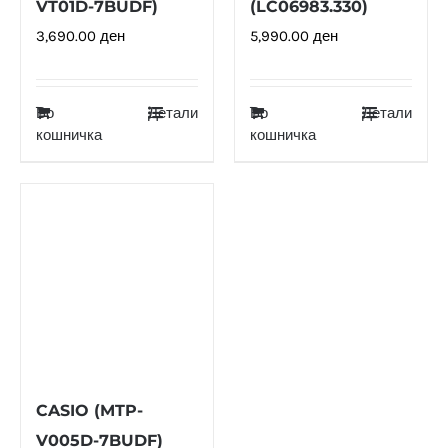
VT01D-7BUDF)
(LC06983.330)
3,690.00
ден
5,990.00
ден
Во
Детали
Во
Детали
кошничка
кошничка
CASIO (MTP-
V005D-7BUDF)