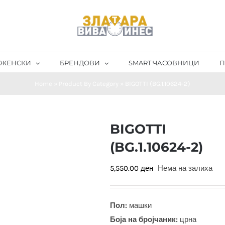
ЖЕНСКИ
БРЕНДОВИ
SMART ЧАСОВНИЦИ
П
Home
»
Product By Category
»
BIGOTTI (BG.1.10624-2)
BIGOTTI
(BG.1.10624-2)
5,550.00
ден
Нема на залиха
Пол:
машки
Боја на бројчаник:
црна