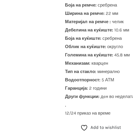
Боја на ремче:
сребрена
Ширина на ремче:
22 мм
Материјал на ремче :
челик
Дебелина на куќиште:
10.6 мм
Боја на куќиште:
сребрена
Облик на куќиште:
округло
Големина на куќиште:
45.8 мм
Механизам:
кварцен
Тип на стакло:
минерално
Водоотпорност:
5 АТМ
Гаранција:
2 години
Други функции:
дeн во неделат
,
12/24 приказ на време
Add to wishlist