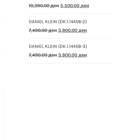
Original
Current
10,390.00
ден
5,500.00
ден
price
price
DANIEL KLEIN (DK.1.14458-2)
was:
is:
Original
Current
7,490.00
ден
3,900.00
ден
10,390.00 ден.
5,500.00 ден.
price
price
DANIEL KLEIN (DK.1.14458-3)
was:
is:
Original
Current
7,490.00
ден
3,900.00
ден
7,490.00 ден.
3,900.00 ден.
price
price
was:
is:
7,490.00 ден.
3,900.00 ден.