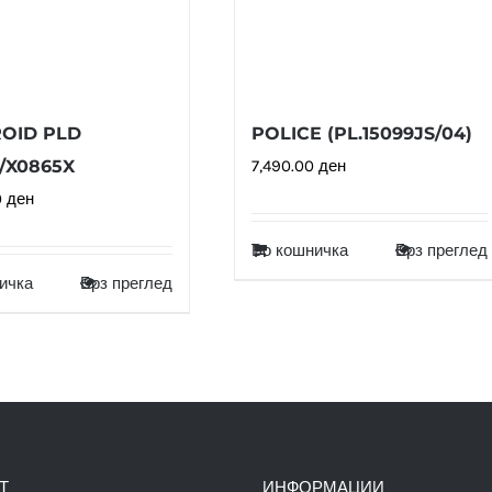
OID PLD
POLICE (PL.15099JS/04)
S/X0865X
7,490.00
ден
0
ден
Во кошничка
Брз преглед
ичка
Брз преглед
Т
ИНФОРМАЦИИ