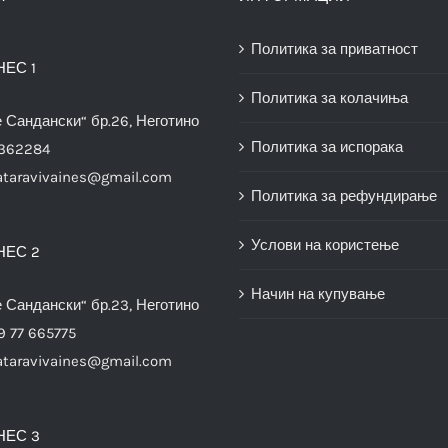
Политика за приватност
НЕС 1
Политика за колачиња
е Сандански“ бр.26, Неготино
Политика за испорака
3362284
ataravivaines@gmail.com
Политика за рефундирање
Услови на користење
НЕС 2
Начин на купување
е Сандански“ бр.23, Неготино
9 77 665775
ataravivaines@gmail.com
НЕС 3