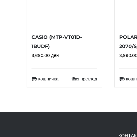
CASIO (MTP-VT01D-
POLAR
1BUDF)
2070/
3,690.00
ден
3,990.0
Во кошничка
Брз преглед
Во кошн
КОНТАК