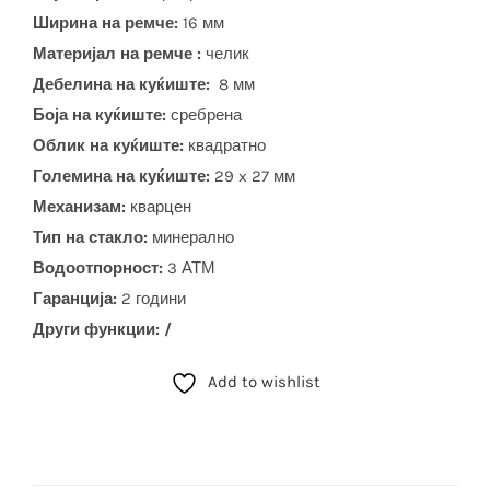
Ширина на ремче:
16 мм
Материјал на ремче :
челик
Дебелина на куќиште:
8 мм
Боја на куќиште:
сребрена
Облик на куќиште:
квадратно
Големина на куќиште:
29 x 27 мм
Механизам:
кварцен
Тип на стакло:
минерално
Водоотпорност:
3 АТМ
Гаранција:
2 години
Други функции: /
Add to wishlist