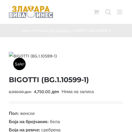
Skip
to
content
Home
»
Product By Category
»
BIGOTTI (BG.1.10599-1)
Sale!
BIGOTTI (BG.1.10599-1)
Original
Current
4,750.00
ден
Нема на залиха
6,050.00
ден
price
price
was:
is:
Пол:
женски
6,050.00 ден.
4,750.00 ден.
Боја на бројчаник:
бела
Боја на ремче:
сребрена