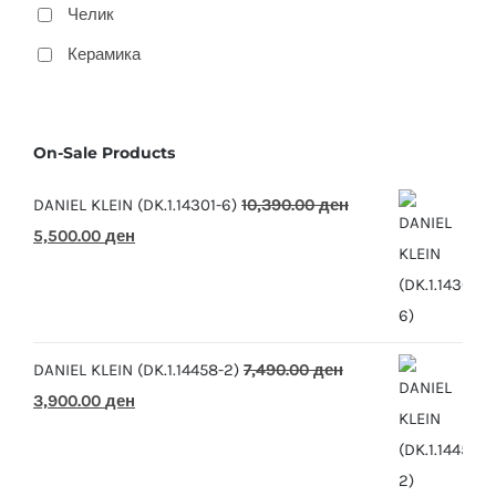
Челик
Керамика
On-Sale Products
DANIEL KLEIN (DK.1.14301-6)
10,390.00
ден
Original
Current
5,500.00
ден
price
price
was:
is:
10,390.00 ден.
5,500.00 ден.
DANIEL KLEIN (DK.1.14458-2)
7,490.00
ден
Original
Current
3,900.00
ден
price
price
was:
is:
7,490.00 ден.
3,900.00 ден.