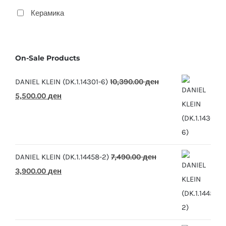
Керамика
On-Sale Products
DANIEL KLEIN (DK.1.14301-6)
10,390.00
ден
Original
Current
5,500.00
ден
price
price
was:
is:
10,390.00 ден.
5,500.00 ден.
DANIEL KLEIN (DK.1.14458-2)
7,490.00
ден
Original
Current
3,900.00
ден
price
price
was:
is:
7,490.00 ден.
3,900.00 ден.