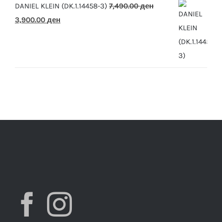
DANIEL KLEIN (DK.1.14458-3)
7,490.00
ден
Original
Current
3,900.00
ден
price
price
was:
is:
7,490.00 ден.
3,900.00 ден.