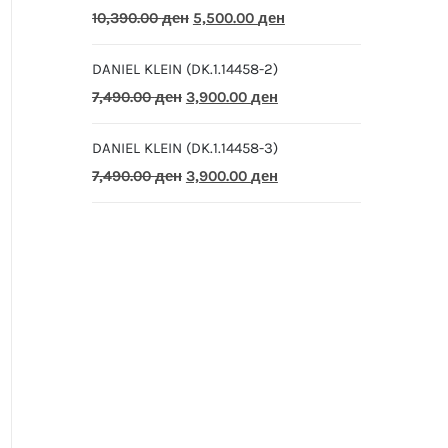
Original
Current
10,390.00
ден
5,500.00
ден
price
price
DANIEL KLEIN (DK.1.14458-2)
was:
is:
Original
Current
7,490.00
ден
3,900.00
ден
10,390.00 ден.
5,500.00 ден.
price
price
DANIEL KLEIN (DK.1.14458-3)
was:
is:
Original
Current
7,490.00
ден
3,900.00
ден
7,490.00 ден.
3,900.00 ден.
price
price
was:
is:
7,490.00 ден.
3,900.00 ден.