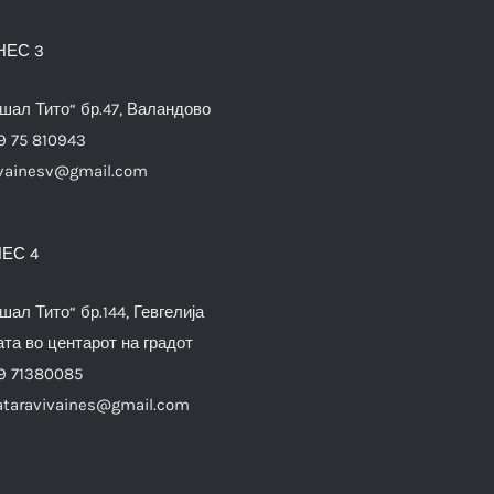
НЕС 3
шал Тито“ бр.47, Валандово
9 75 810943
vainesv@gmail.com
ЕС 4
шал Тито“ бр.144, Гевгелија
та во центарот на градот
9 71380085
ataravivaines@gmail.com