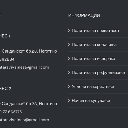
Т
ИНФОРМАЦИИ
Политика за приватност
НЕС 1
Политика за колачиња
е Сандански“ бр.26, Неготино
Политика за испорака
3362284
ataravivaines@gmail.com
Политика за рефундирање
Услови на користење
НЕС 2
Начин на купување
е Сандански“ бр.23, Неготино
9 77 665775
ataravivaines@gmail.com