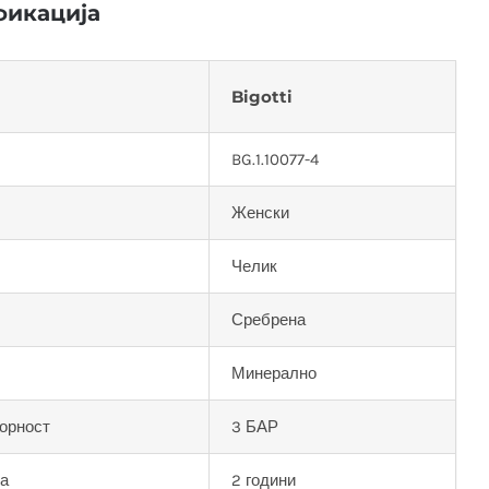
икација
Bigotti
BG.1.10077-4
Женски
Челик
Сребрена
Минерално
орност
3 БАР
ја
2 години