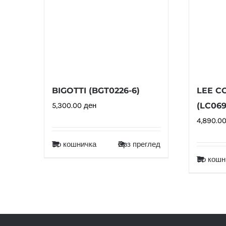
BIGOTTI (BGT0226-6)
LEE C
5,300.00
ден
(LC069
4,890.0
Во кошничка
Брз преглед
Во кошн