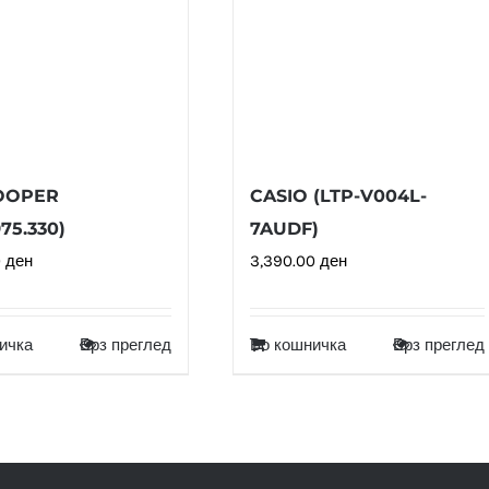
OOPER
CASIO (LTP-V004L-
75.330)
7AUDF)
0
ден
3,390.00
ден
ичка
Брз преглед
Во кошничка
Брз преглед