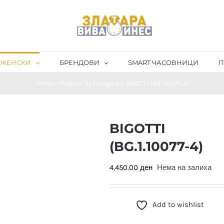
ЖЕНСКИ
БРЕНДОВИ
SMART ЧАСОВНИЦИ
П
Home
»
Product By Category
»
BIGOTTI (BG.1.10077-4)
BIGOTTI
(BG.1.10077-4)
4,450.00
ден
Нема на залиха
Add to wishlist