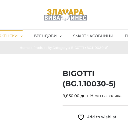
ЖЕНСКИ
БРЕНДОВИ
SMART ЧАСОВНИЦИ
П
Home
»
Product By Category
»
BIGOTTI (BG.1.10030-5)
BIGOTTI
(BG.1.10030-5)
3,950.00
ден
Нема на залиха
Add to wishlist