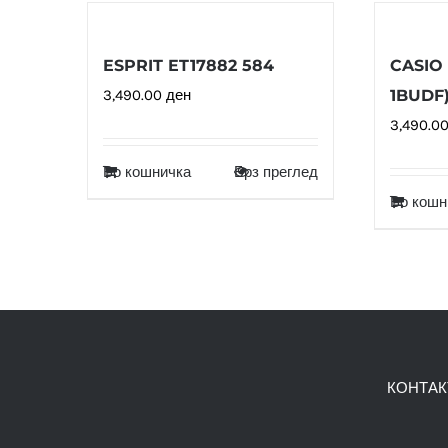
ESPRIT ET17882 584
CASIO 
3,490.00
ден
1BUDF
3,490.0
Во кошничка
Брз преглед
Во кошн
КОНТАК