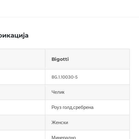
икација
Bigotti
BG.1.10030-5
Челик
Роуз голд,сребрена
Женски
Минерално