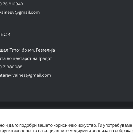
9 75 810943
vainesv@gmail.com
ЕС 4
шал Тито“ бр.144, Гевгелија
та во центарот на градот
9 71380085
ataravivaines@gmail.com
© Copyright 2012 -
2026 |
SwiftAgency
| All Rights Reserved |
о и да го подобри вашето корисничко искуство. Ги употребуваме
 функционалноста на социјалните медиуми и анализа на собраќај