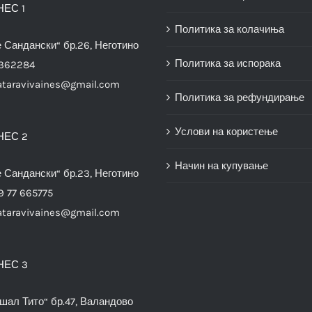
НЕС 1
Политика за колачиња
е Сандански“ бр.26, Неготино
Политика за испорака
3362284
ataravivaines@gmail.com
Политика за рефундирање
Услови на користење
НЕС 2
Начин на купување
е Сандански“ бр.23, Неготино
9 77 665775
ataravivaines@gmail.com
НЕС 3
шал Тито“ бр.47, Валандово