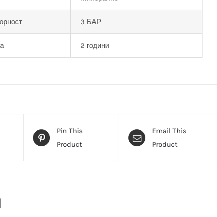
орност
3 БАР
ја
2 години
Pin This
Email This
Product
Product
и