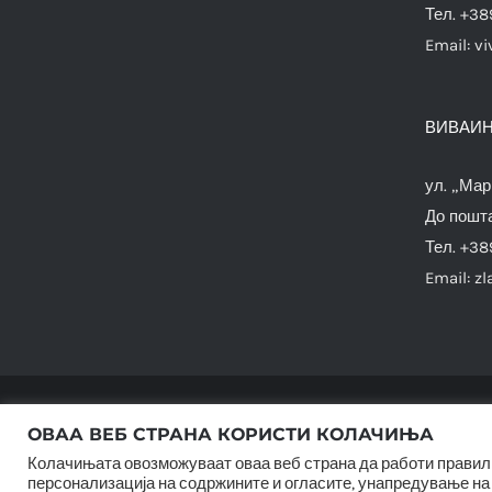
Тел. +38
Email:
vi
ВИВАИН
ул. „Мар
До пошта
Тел. +38
Email:
zl
ОВАА ВЕБ СТРАНА КОРИСТИ КОЛАЧИЊА
Колачињата овозможуваат оваа веб страна да работи правилн
персонализација на содржините и огласите, унапредување на