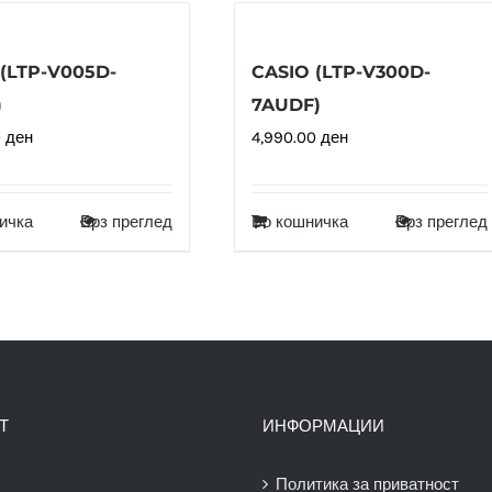
(LTP-V005D-
CASIO (LTP-V300D-
)
7AUDF)
0
ден
4,990.00
ден
ичка
Брз преглед
Во кошничка
Брз преглед
Т
ИНФОРМАЦИИ
Политика за приватност