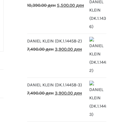
Original
Current
10,390.00
ден
5,500.00
ден
price
price
was:
is:
10,390.00 ден.
5,500.00 ден.
DANIEL KLEIN (DK.1.14458-2)
Original
Current
7,490.00
ден
3,900.00
ден
price
price
was:
is:
7,490.00 ден.
3,900.00 ден.
DANIEL KLEIN (DK.1.14458-3)
Original
Current
7,490.00
ден
3,900.00
ден
price
price
was:
is:
7,490.00 ден.
3,900.00 ден.