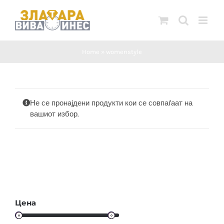
Skip
to
content
Home
»
womenstyle
Не се пронајдени продукти кои се совпаѓаат на
вашиот избор.
Цена