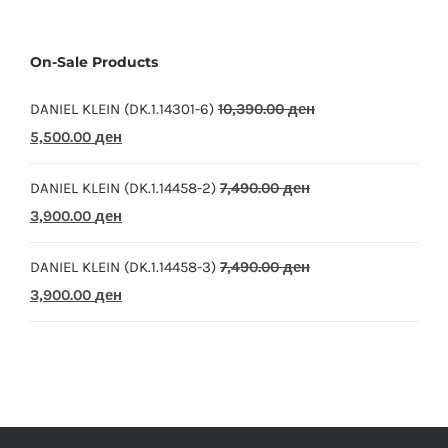
On-Sale Products
DANIEL KLEIN (DK.1.14301-6)
10,390.00
ден
Original
Current
5,500.00
ден
price
price
DANIEL KLEIN (DK.1.14458-2)
7,490.00
ден
was:
is:
Original
Current
3,900.00
ден
10,390.00 ден.
5,500.00 ден.
price
price
DANIEL KLEIN (DK.1.14458-3)
7,490.00
ден
was:
is:
Original
Current
3,900.00
ден
7,490.00 ден.
3,900.00 ден.
price
price
was:
is:
7,490.00 ден.
3,900.00 ден.