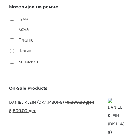
Материјал на ремче
Гума
Кожа
Платно
Челик
Керамика
On-Sale Products
DANIEL KLEIN (DK.1.14301-6)
10,390.00
ден
Original
Current
5,500.00
ден
price
price
was:
is: