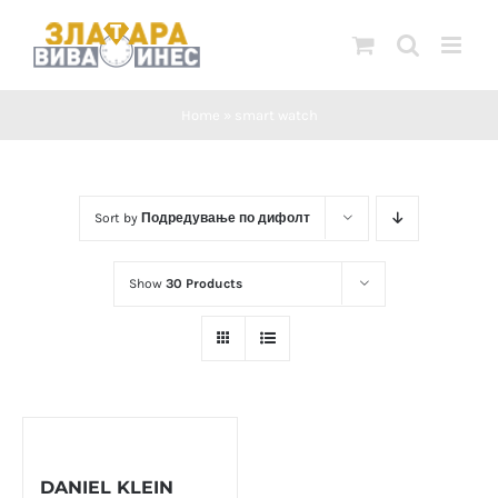
Skip
to
content
Home
»
smart watch
Sort by
Подредување по дифолт
Show
30 Products
DANIEL KLEIN