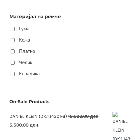
Материјал на ремче
Гума
Кожа
Платно
Челик
Керамика
On-Sale Products
DANIEL KLEIN (DK.1.14301-6)
10,390.00
ден
Original
Current
5,500.00
ден
price
price