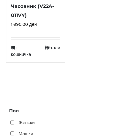
Часовник (V22A-
011VY)
1,690.00
ден
Во
Детали
кошничка
Пол
Женски
Машки