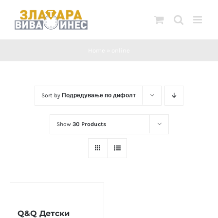
Skip
to
content
Home
»
online
Sort by
Подредување по дифолт
Show
30 Products
Q&Q Детски