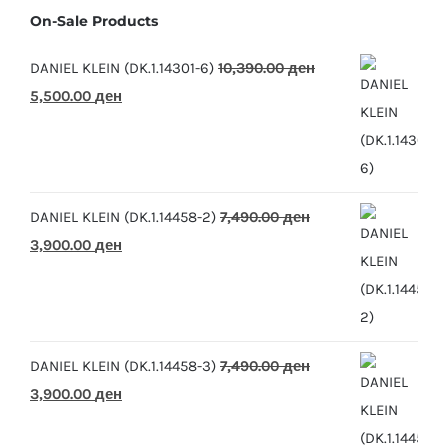
On-Sale Products
DANIEL KLEIN (DK.1.14301-6)
10,390.00
ден
Original
Current
5,500.00
ден
price
price
was:
is:
10,390.00 ден.
5,500.00 ден.
DANIEL KLEIN (DK.1.14458-2)
7,490.00
ден
Original
Current
3,900.00
ден
price
price
was:
is:
7,490.00 ден.
3,900.00 ден.
DANIEL KLEIN (DK.1.14458-3)
7,490.00
ден
Original
Current
3,900.00
ден
price
price