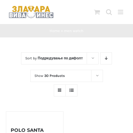
Skip
to
content
Home
»
men watch
Sort by
Подредување по дифолт
Show
30 Products
POLO SANTA