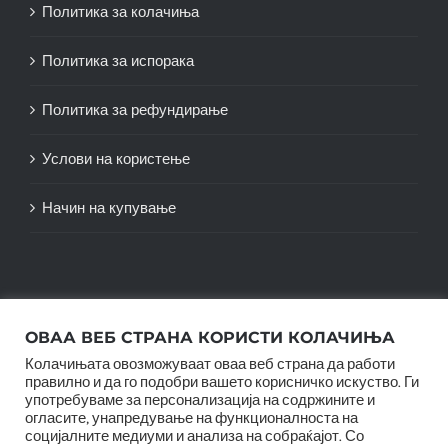
Политика за колачиња
Политика за испорака
Политика за рефундирање
Услови на користење
Начин на купување
ОВАА ВЕБ СТРАНА КОРИСТИ КОЛАЧИЊА
Колачињата овозможуваат оваа веб страна да работи
правилно и да го подобри вашето корисничко искуство. Ги
употребуваме за персонализација на содржините и
огласите, унапредување на функционалноста на
социјалните медиуми и анализа на собраќајот. Со
© Copyright 2012 -
2026 |
SwiftAgency
| All Rights