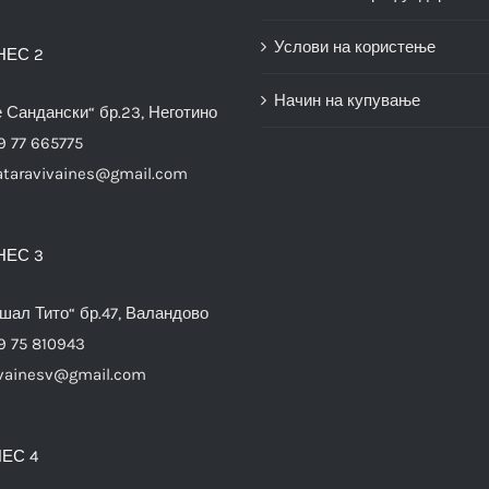
Услови на користење
НЕС 2
Начин на купување
е Сандански“ бр.23, Неготино
9 77 665775
ataravivaines@gmail.com
НЕС 3
шал Тито“ бр.47, Валандово
9 75 810943
vainesv@gmail.com
ЕС 4