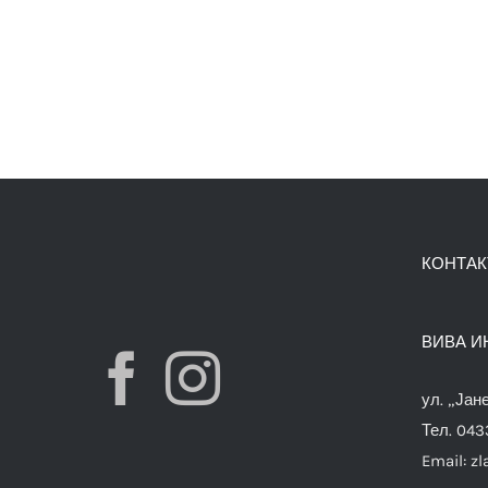
КОНТАК
ВИВА И
ул. „Јан
Тел. 04
Email:
zl