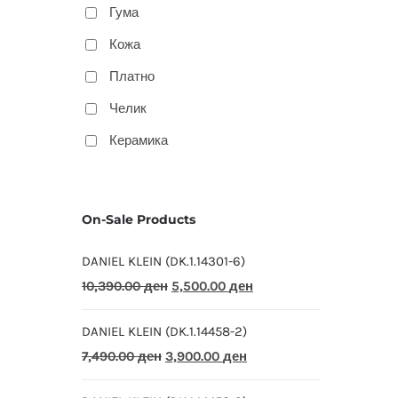
Гума
Кожа
Платно
Челик
Керамика
On-Sale Products
DANIEL KLEIN (DK.1.14301-6)
Original
Current
10,390.00
ден
5,500.00
ден
price
price
DANIEL KLEIN (DK.1.14458-2)
was:
is:
Original
Current
7,490.00
ден
3,900.00
ден
10,390.00 ден.
5,500.00 ден.
price
price