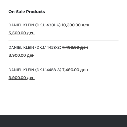
On-Sale Products
DANIEL KLEIN (DK.1.14301-6)
10,390.00
ден
Original
Current
5,500.00
ден
price
price
DANIEL KLEIN (DK.1.14458-2)
7,490.00
ден
was:
is:
Original
Current
3,900.00
ден
10,390.00 ден.
5,500.00 ден.
price
price
DANIEL KLEIN (DK.1.14458-3)
7,490.00
ден
was:
is:
Original
Current
3,900.00
ден
7,490.00 ден.
3,900.00 ден.
price
price
was:
is:
7,490.00 ден.
3,900.00 ден.