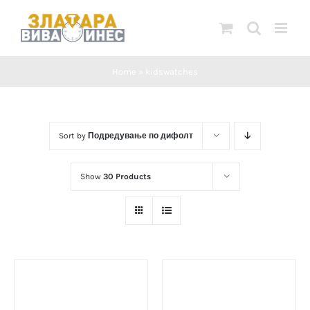
Skip
to
content
Home
»
kidswatches
Sort by
Подредување по дифолт
Show
30 Products