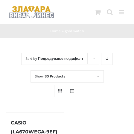
Skip
to
content
Home
»
gold watch
Sort by
Подредување по дифолт
Show
30 Products
CASIO
(LA670WEGA-9EF)