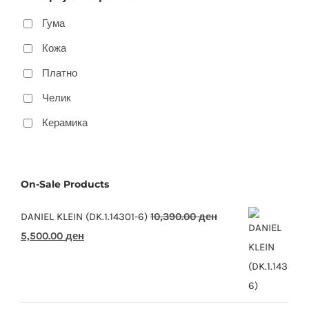
Гума
Кожа
Платно
Челик
Керамика
On-Sale Products
DANIEL KLEIN (DK.1.14301-6)
10,390.00
ден
Original
Current
5,500.00
ден
price
price
was:
is:
10,390.00 ден.
5,500.00 ден.