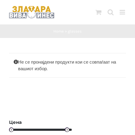
Skip
to
content
Home
»
glasses
Не се пронајдени продукти кои се совпаѓаат на
вашиот избор.
Цена