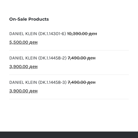
On-Sale Products
DANIEL KLEIN (DK.1.14301-6)
10,390.00
ден
Original
Current
5,500.00
ден
price
price
DANIEL KLEIN (DK.1.14458-2)
7,490.00
ден
was:
is:
Original
Current
3,900.00
ден
10,390.00 ден.
5,500.00 ден.
price
price
DANIEL KLEIN (DK.1.14458-3)
7,490.00
ден
was:
is:
Original
Current
3,900.00
ден
7,490.00 ден.
3,900.00 ден.
price
price
was:
is:
7,490.00 ден.
3,900.00 ден.