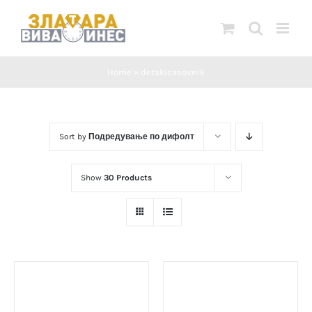
Skip
to
content
Home
»
detskicasovnik
Sort by
Подредување по дифолт
Show
30 Products