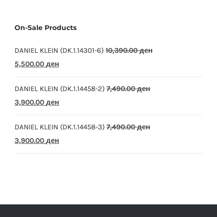
On-Sale Products
DANIEL KLEIN (DK.1.14301-6)
10,390.00
ден
Original
Current
5,500.00
ден
price
price
DANIEL KLEIN (DK.1.14458-2)
7,490.00
ден
was:
is:
Original
Current
3,900.00
ден
10,390.00 ден.
5,500.00 ден.
price
price
DANIEL KLEIN (DK.1.14458-3)
7,490.00
ден
was:
is:
Original
Current
3,900.00
ден
7,490.00 ден.
3,900.00 ден.
price
price
was:
is:
7,490.00 ден.
3,900.00 ден.