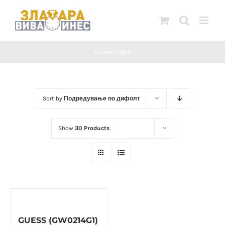
Skip
to
content
Home
»
гесс
Sort by
Подредување по дифолт
Show
30 Products
GUESS (GW0214G1)