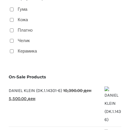
Гума
Кожа
Платно
Челик
Керамика
On-Sale Products
DANIEL KLEIN (DK.1.14301-6)
10,390.00
ден
Original
Current
5,500.00
ден
price
price
was:
is:
10,390.00 ден.
5,500.00 ден.