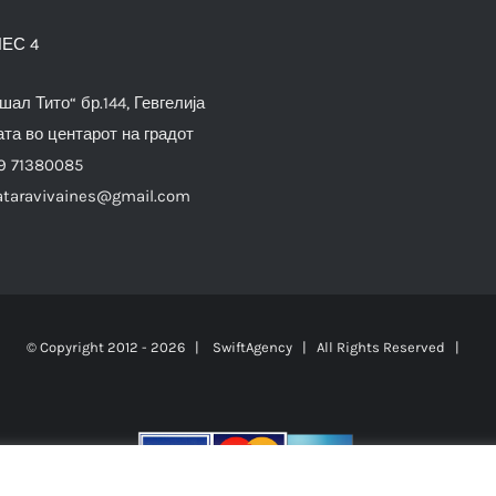
ЕС 4
шал Тито“ бр.144, Гевгелија
та во центарот на градот
9 71380085
ataravivaines@gmail.com
© Copyright 2012 -
2026 |
SwiftAgency
| All Rights Reserved |