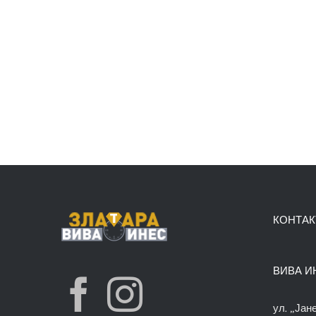
КОНТАК
ВИВА И
ул. „Јан