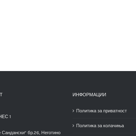
Т
ИНФОРМАЦИИ
Политика за приватност
НЕС 1
Политика за колачиња
е Сандански“ бр.26, Неготино