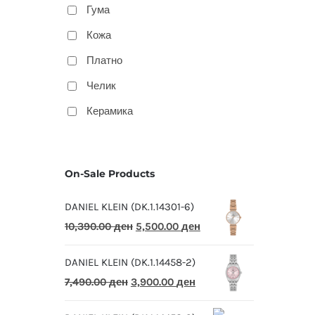
Гума
Кожа
Платно
Челик
Керамика
On-Sale Products
DANIEL KLEIN (DK.1.14301-6)
Original
Current
10,390.00
ден
5,500.00
ден
price
price
DANIEL KLEIN (DK.1.14458-2)
was:
is:
Original
Current
7,490.00
ден
3,900.00
ден
10,390.00 ден.
5,500.00 ден.
price
price