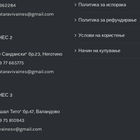
Политика за испорака
3362284
ataravivaines@gmail.com
Политика за рефундирање
Услови на користење
НЕС 2
Начин на купување
е Сандански“ бр.23, Неготино
9 77 665775
ataravivaines@gmail.com
НЕС 3
шал Тито“ бр.47, Валандово
9 75 810943
vainesv@gmail.com