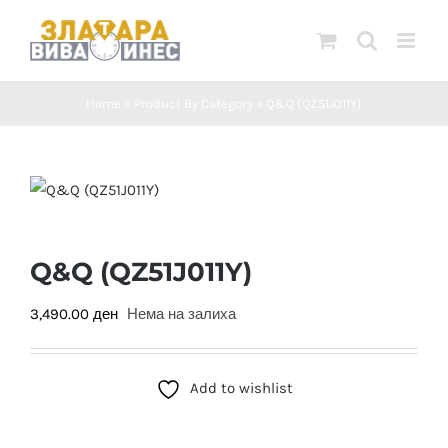
Skip
to
content
Home
»
Product By Category
»
Q&Q (QZ51J011Y)
Q&Q (QZ51J011Y)
3,490.00
ден
Нема на залиха
Add to wishlist