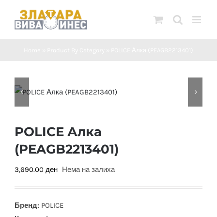
Skip
to
content
Home
»
Product By Category
»
POLICE Алка (PEAGB2213401)
POLICE Алка
(PEAGB2213401)
3,690.00
ден
Нема на залиха
Бренд:
POLICE