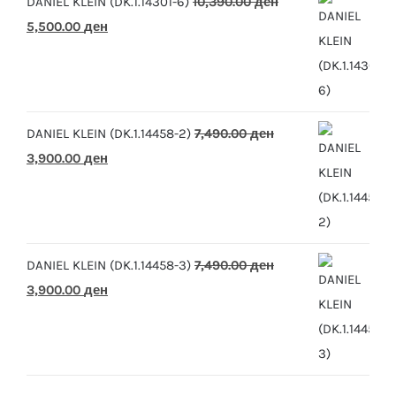
DANIEL KLEIN (DK.1.14301-6)
10,390.00
ден
Original
Current
5,500.00
ден
price
price
was:
is:
10,390.00 ден.
5,500.00 ден.
DANIEL KLEIN (DK.1.14458-2)
7,490.00
ден
Original
Current
3,900.00
ден
price
price
was:
is:
7,490.00 ден.
3,900.00 ден.
DANIEL KLEIN (DK.1.14458-3)
7,490.00
ден
Original
Current
3,900.00
ден
price
price
was:
is:
7,490.00 ден.
3,900.00 ден.