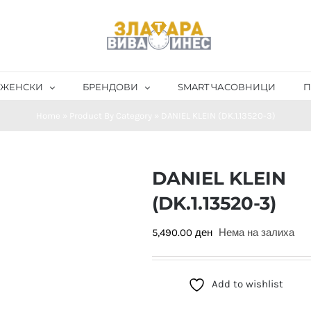
ЖЕНСКИ
БРЕНДОВИ
SMART ЧАСОВНИЦИ
П
Home
»
Product By Category
»
DANIEL KLEIN (DK.1.13520-3)
DANIEL KLEIN
(DK.1.13520-3)
5,490.00
ден
Нема на залиха
Add to wishlist