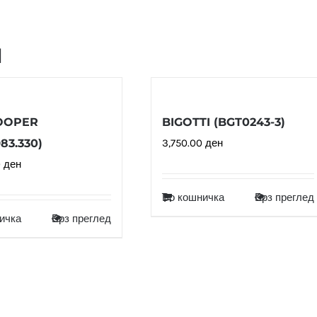
и
OOPER
BIGOTTI (BGT0243-3)
83.330)
3,750.00
ден
0
ден
Во кошничка
Брз преглед
ичка
Брз преглед