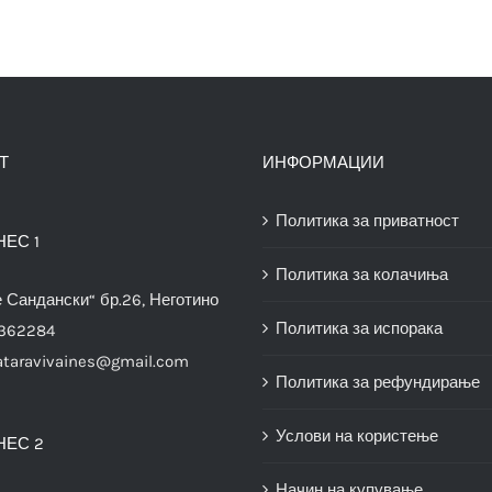
Т
ИНФОРМАЦИИ
Политика за приватност
НЕС 1
Политика за колачиња
е Сандански“ бр.26, Неготино
Политика за испорака
3362284
ataravivaines@gmail.com
Политика за рефундирање
Услови на користење
НЕС 2
Начин на купување