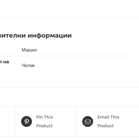
нителни информации
Машки
л на
Челик
Pin This
Email This
Product
Product