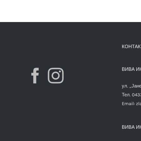
КОНТАК
ВИВА И
ул. „Јан
Тел. 04
Email:
zl
ВИВА И