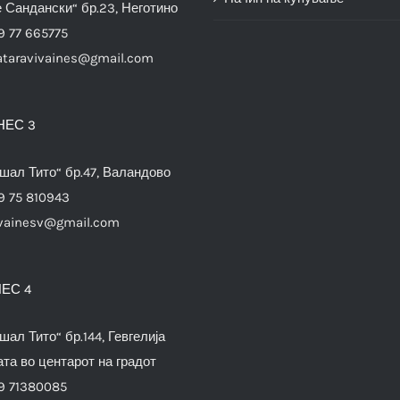
е Сандански“ бр.23, Неготино
9 77 665775
ataravivaines@gmail.com
НЕС 3
шал Тито“ бр.47, Валандово
9 75 810943
vainesv@gmail.com
ЕС 4
шал Тито“ бр.144, Гевгелија
та во центарот на градот
9 71380085