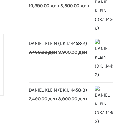
Original
Current
10,390.00
ден
5,500.00
ден
price
price
was:
is:
10,390.00 ден.
5,500.00 ден.
DANIEL KLEIN (DK.1.14458-2)
Original
Current
7,490.00
ден
3,900.00
ден
price
price
was:
is:
7,490.00 ден.
3,900.00 ден.
DANIEL KLEIN (DK.1.14458-3)
Original
Current
7,490.00
ден
3,900.00
ден
price
price
was:
is:
7,490.00 ден.
3,900.00 ден.