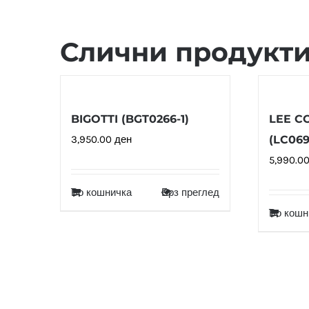
Слични продукт
BIGOTTI (BGT0266-1)
LEE C
3,950.00
ден
(LC069
5,990.0
Во кошничка
Брз преглед
Во кошн