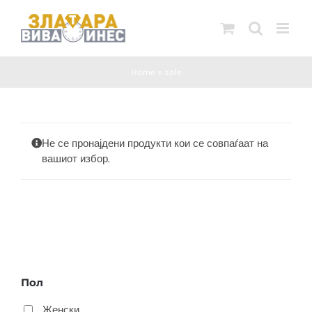
Skip
to
content
Home
»
sale
Не се пронајдени продукти кои се совпаѓаат на
вашиот избор.
Пол
Женски