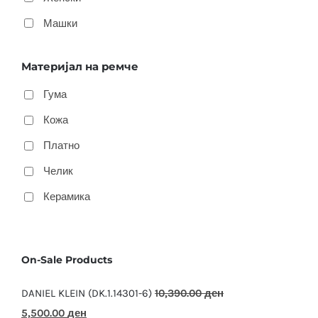
Машки
Материјал на ремче
Гума
Кожа
Платно
Челик
Керамика
On-Sale Products
DANIEL KLEIN (DK.1.14301-6)
10,390.00
ден
Original
Current
5,500.00
ден