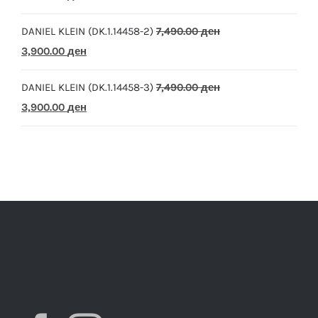
price
price
DANIEL KLEIN (DK.1.14458-2)
7,490.00
ден
was:
is:
Original
Current
3,900.00
ден
10,390.00 ден.
5,500.00 ден.
price
price
DANIEL KLEIN (DK.1.14458-3)
7,490.00
ден
was:
is:
Original
Current
3,900.00
ден
7,490.00 ден.
3,900.00 ден.
price
price
was:
is:
7,490.00 ден.
3,900.00 ден.