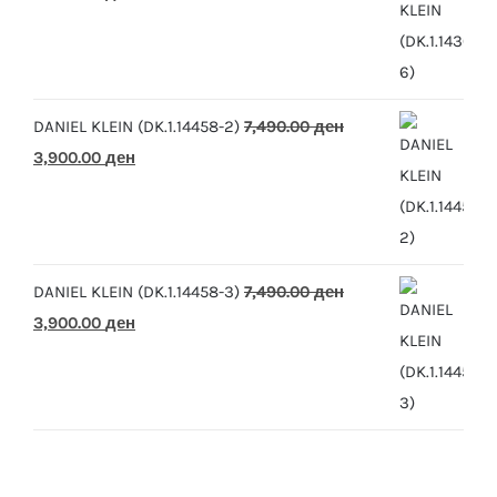
price
price
was:
is:
10,390.00 ден.
5,500.00 ден.
DANIEL KLEIN (DK.1.14458-2)
7,490.00
ден
Original
Current
3,900.00
ден
price
price
was:
is:
7,490.00 ден.
3,900.00 ден.
DANIEL KLEIN (DK.1.14458-3)
7,490.00
ден
Original
Current
3,900.00
ден
price
price
was:
is:
7,490.00 ден.
3,900.00 ден.