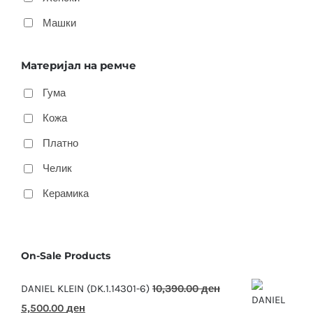
Машки
Материјал на ремче
Гума
Кожа
Платно
Челик
Керамика
On-Sale Products
DANIEL KLEIN (DK.1.14301-6)
10,390.00
ден
Original
Current
5,500.00
ден