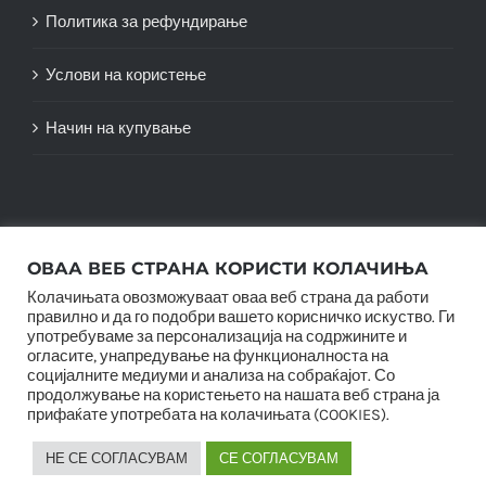
Политика за рефундирање
Услови на користење
Начин на купување
ОВАА ВЕБ СТРАНА КОРИСТИ КОЛАЧИЊА
Колачињата овозможуваат оваа веб страна да работи
правилно и да го подобри вашето корисничко искуство. Ги
употребуваме за персонализација на содржините и
огласите, унапредување на функционалноста на
социјалните медиуми и анализа на собраќајот. Со
© Copyright 2012 -
2026 |
SwiftAgency
| All Rights
продолжување на користењето на нашата веб страна ја
Reserved |
прифаќате употребата на колачињата (COOKIES).
НЕ СЕ СОГЛАСУВАМ
СЕ СОГЛАСУВАМ